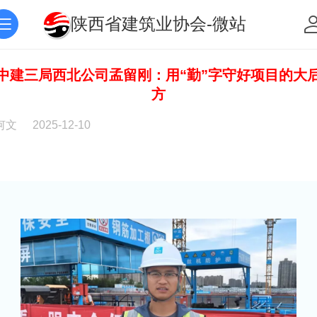
陕西省建筑业协会-微站
中建三局西北公司孟留刚：用“勤”字守好项目的大
方
何文
2025-12-10