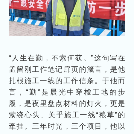
“人生在勤，不索何获。”这句写在
孟留刚工作笔记扉页的箴言，是他
扎根施工一线的工作信条。于他而
言，“勤”是晨光中穿梭工地的步
履，是夜里盘点材料的灯火，更是
萦绕心头、关乎施工一线“粮草”的
牵挂。三年时光，三个项目，他以