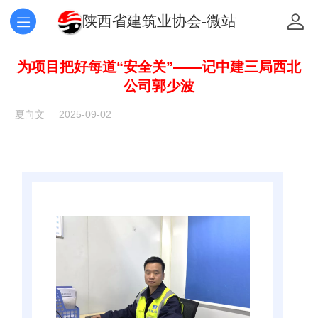
陕西省建筑业协会-微站
为项目把好每道“安全关”——记中建三局西北
公司郭少波
夏向文
2025-09-02