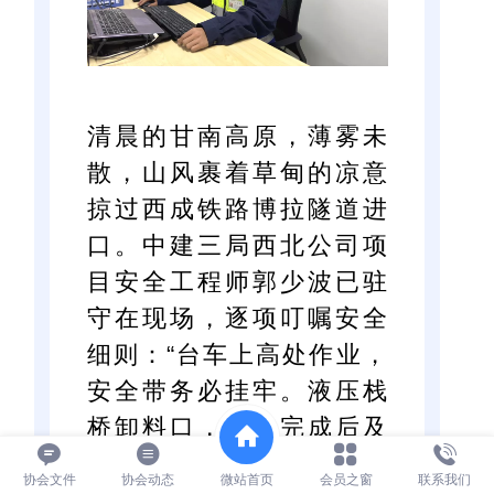
清晨的甘南高原，薄雾未
散，山风裹着草甸的凉意
掠过西成铁路博拉隧道进
口。中建三局西北公司项
目安全工程师郭少波已驻
守在现场，逐项叮嘱安全
细则：“台车上高处作业，
安全带务必挂牢。液压栈
桥卸料口，作业完成后及
时覆盖。爆破后通风时间
协会文件
协会动态
微站首页
会员之窗
联系我们